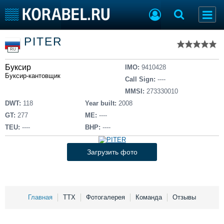
Список судов
PITER
Тип судна
Добавить судно
RU
Добавить проект
Буксир
Последние 100
IMO:
9410428
Буксир-кантовщик
Call Sign:
----
Судостроение
Торговая площадка
MMSI:
273330010
Пульс
Доска объявлений
DWT:
118
Year built:
2008
Новости
Продажа флота
GT:
277
ME:
----
Компании
Оборудование
TEU:
----
BHP:
----
Репутация
Изделия
Работа
Материалы
Загрузить фото
Крюинг
Услуги
Журнал
Реклама
Главная
ТТХ
Фотогалерея
Команда
Отзывы
Конференции
Флот