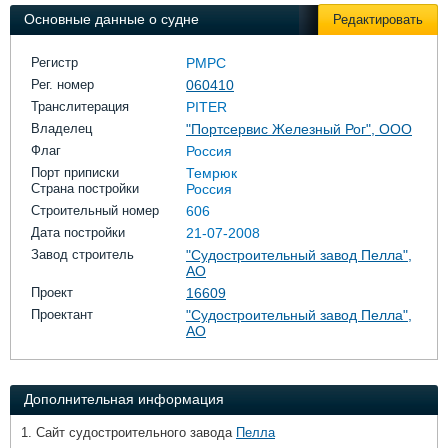
Выставки и семинары
Галерея флота
Основные данные о судне
Редактировать
Личности
Форум
Словарь
Отзывы
Регистр
РМРС
Все службы
Рег. номер
060410
Транслитерация
PITER
Владелец
"Портсервис Железный Рог", ООО
Флаг
Россия
Порт приписки
Темрюк
Страна постройки
Россия
Строительный номер
606
Дата постройки
21-07-2008
Завод строитель
"Судостроительный завод Пелла",
АО
Проект
16609
Проектант
"Судостроительный завод Пелла",
АО
Дополнительная информация
1. Сайт судостроительного завода
Пелла