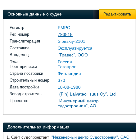
Выставки и семинары
Галерея флота
Личности
Форум
Основные данные о судне
Редактировать
Словарь
Отзывы
Все службы
Регистр
РМРС
Рег. номер
793815
Транслитерация
Sibirskiy-2101
Состояние
Эксплуатируется
Владелец
"Травес", ООО
Флаг
Россия
Порт приписки
Таганрог
Страна постройки
Финляндия
Строительный номер
370
Дата постройки
18-08-1980
Завод строитель
"(Fin) Laivateollisuus Oy", Ltd
Проектант
"Инженерный центр
судостроения", АО
Дополнительная информация
1. Сайт судопроектант
"Инженерный центр Судостроения", ОАО