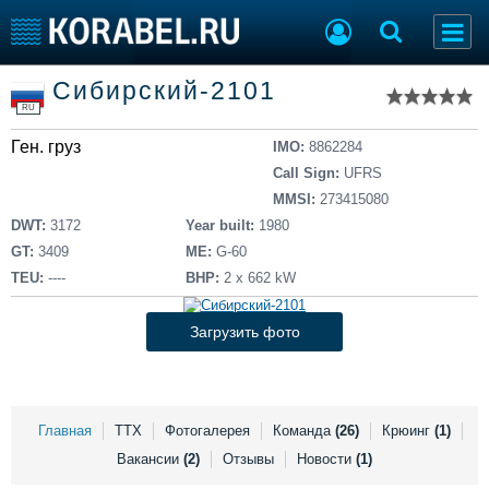
Список судов
Сибирский-2101
Тип судна
Добавить судно
RU
Добавить проект
Ген. груз
Последние 100
IMO:
8862284
Call Sign:
UFRS
Судостроение
Торговая площадка
MMSI:
273415080
Пульс
Доска объявлений
DWT:
3172
Year built:
1980
Новости
Продажа флота
GT:
3409
ME:
G-60
Компании
Оборудование
TEU:
----
BHP:
2 x 662 kW
Репутация
Изделия
Работа
Материалы
Загрузить фото
Крюинг
Услуги
Журнал
Реклама
Главная
ТТХ
Фотогалерея
Команда
(26)
Крюинг
(1)
Вакансии
(2)
Отзывы
Новости
(1)
Конференции
Флот