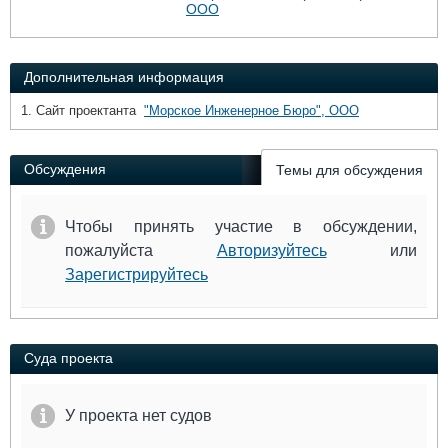
Выставки и семинары
Галерея флота
ООО
Личности
Форум
Словарь
Отзывы
Дополнительная информация
Все службы
1. Сайт проектанта
"Морское Инженерное Бюро", ООО
Обсуждения
Темы для обсуждения
Чтобы принять участие в обсуждении,
пожалуйста
Авторизуйтесь
или
Зарегистрируйтесь
Суда проекта
У проекта нет судов