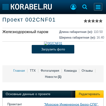
Список судов
Проект 002CNF01
Тип судна
Добавить судно
Добавить проект
Железнодорожный паром
Последние 100
Длина габаритная (м):
110.50
Ширина габаритная (м):
16.40
Судостроение
Торговая площадка
Пульс
Доска объявлений
Загрузить фото
Новости
Продажа флота
Компании
Оборудование
Репутация
Изделия
Работа
Материалы
Главная
ТТХ
Фотогалерея
Команда
Отзывы
Крюинг
Услуги
Новости
(1)
Журнал
Реклама
Основные данные о проекте
Редактировать
Конференции
Флот
Проектант
"Морское Инженерное Бюро-СПб",