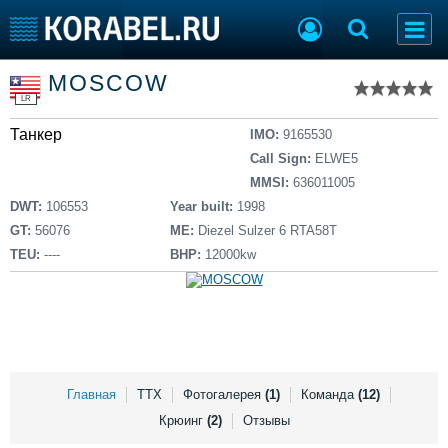
Список судов
MOSCOW
Тип судна
Добавить судно
LR
Добавить проект
Танкер
Последние 100
IMO:
9165530
Call Sign:
ELWE5
Судостроение
Торговая площадка
MMSI:
636011005
Пульс
Доска объявлений
DWT:
106553
Year built:
1998
Новости
Продажа флота
GT:
56076
ME:
Diezel Sulzer 6 RTA58T
Компании
Оборудование
TEU:
----
BHP:
12000kw
Репутация
Изделия
Работа
Материалы
Крюинг
Услуги
Журнал
Реклама
Главная
ТТХ
Фотогалерея
(1)
Команда
(12)
Крюинг
(2)
Отзывы
Конференции
Флот