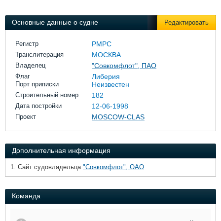
Выставки и семинары
Галерея флота
Личности
Форум
Основные данные о судне
Редактировать
Словарь
Отзывы
Все службы
Регистр
РМРС
Транслитерация
МОСКВА
Владелец
"Совкомфлот", ПАО
Флаг
Либерия
Порт приписки
Неизвестен
Строительный номер
182
Дата постройки
12-06-1998
Проект
MOSCOW-CLAS
Дополнительная информация
1. Сайт судовладельца
"Совкомфлот", ОАО
Команда