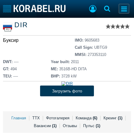
Список судов
DIR
Тип судна
Добавить судно
RU
Добавить проект
Буксир
Последние 100
IMO:
9605683
Call Sign:
UBTG9
Судостроение
Торговая площадка
MMSI:
273353110
Пульс
Доска объявлений
DWT:
----
Year built:
2011
Новости
Продажа флота
GT:
494
ME:
3516В-HD DITA
Компании
Оборудование
TEU:
----
BHP:
3728 kW
Репутация
Изделия
Работа
Материалы
Загрузить фото
Крюинг
Услуги
Журнал
Реклама
Главная
ТТХ
Фотогалерея
Команда
(6)
Крюинг
(1)
Вакансии
(1)
Отзывы
Пульс
(1)
Конференции
Флот