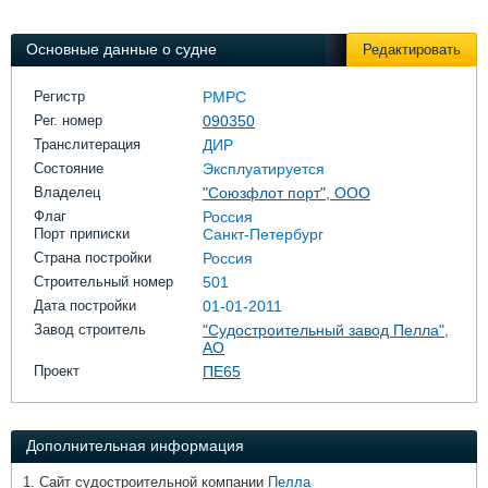
Выставки и семинары
Галерея флота
Личности
Форум
Основные данные о судне
Редактировать
Словарь
Отзывы
Все службы
Регистр
РМРС
Рег. номер
090350
Транслитерация
ДИР
Состояние
Эксплуатируется
Владелец
"Союзфлот порт", ООО
Флаг
Россия
Порт приписки
Санкт-Петербург
Страна постройки
Россия
Строительный номер
501
Дата постройки
01-01-2011
Завод строитель
"Судостроительный завод Пелла",
АО
Проект
ПЕ65
Дополнительная информация
1. Сайт судостроительной компании
Пелла