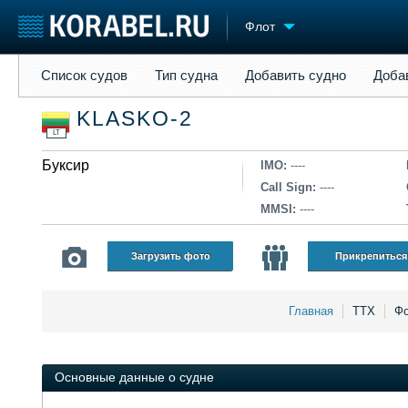
Флот
Список судов
Тип судна
Добавить судно
Добавить прое
Список судов
Тип судна
Добавить судно
Доба
Судостроение
Торговая площадка
Конфере
KLASKO-2
Пульс
Доска объявлений
Выставк
LT
Новости
Продажа флота
Личност
Компании
Буксир
Оборудование
Словарь
IMO:
----
Репутация
Изделия
Call Sign:
----
Работа
Материалы
MMSI:
----
Крюинг
Услуги
Журнал
Загрузить фото
Прикрепиться
Реклама
Главная
ТТХ
Фо
Основные данные о судне