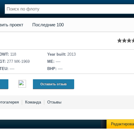
кт
Последние 100
вить проект
Последние 100
нции
Флот
и и семинары
Галерея флота
и
Форум
Отзывы
DWT:
118
Year built:
2013
Все службы
GT:
277 МК-1969
ME:
----
TEU:
----
BHP:
----
Оставить отзыв
тогалерея
Команда
Отзывы
Редактирова