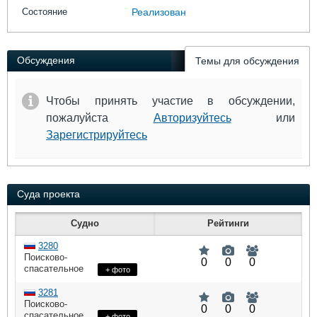
Выставки и семинары
Галерея флота
Состояние
Реализован
Личности
Форум
Словарь
Отзывы
Все службы
Обсуждения
Темы для обсуждения
Чтобы принять участие в обсуждении,
пожалуйста
Авторизуйтесь
или
Зарегистрируйтесь
Суда проекта
Судно
Рейтинги
3280
Поисково-
0
0
0
спасательное
+ фото
судно
: 0,45,
:
DWT
3281
HP
66,
Поисково-
0
0
0
:
ME
спасательное
+ фото