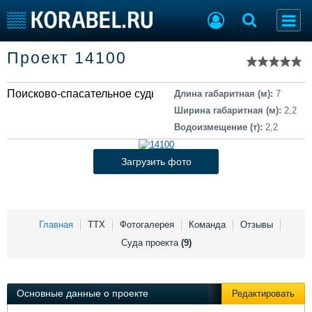
Список судов
Проект 14100
Тип судна
Добавить судно
Добавить проект
Поисково-спасательное судно
Последние 100
Длина габаритная (м):
7
Ширина габаритная (м):
2,2
Судостроение
Торговая площадка
Водоизмещение (т):
2,2
Пульс
Доска объявлений
Новости
Продажа флота
Загрузить фото
Компании
Оборудование
Репутация
Изделия
Работа
Материалы
Крюинг
Услуги
Главная
ТТХ
Фотогалерея
Команда
Отзывы
Журнал
Суда проекта
(9)
Реклама
Основные данные о проекте
Редактировать
Конференции
Флот