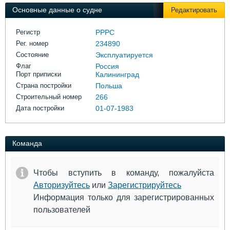
Выставки и семинары
Галерея флота
Основные данные о судне
Редактировать
Личности
Форум
Словарь
Отзывы
Регистр
РРРС
Все службы
Рег. номер
234890
Состояние
Эксплуатируется
Флаг
Россия
Порт приписки
Калининград
Страна постройки
Польша
Строительный номер
266
Дата постройки
01-07-1983
Команда
Чтобы вступить в команду, пожалуйста
Авторизуйтесь
или
Зарегистрируйтесь
Информация только для зарегистрированных
пользователей