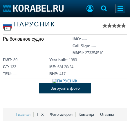
Список судов
ПАРУСНИК
Тип судна
Добавить судно
RU
Добавить проект
Рыболовное судно
Последние 100
IMO:
----
Call Sign:
----
Судостроение
Торговая площадка
MMSI:
273354510
Пульс
Доска объявлений
DWT:
89
Year built:
1983
Новости
Продажа флота
GT:
133
ME:
6AL20/24
Компании
Оборудование
TEU:
----
BHP:
417
Репутация
Изделия
Работа
Материалы
Загрузить фото
Крюинг
Услуги
Журнал
Реклама
Главная
ТТХ
Фотогалерея
Команда
Отзывы
Конференции
Флот