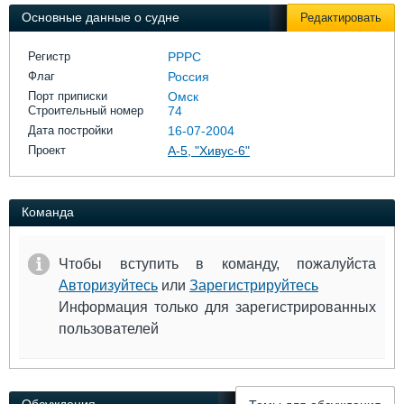
Выставки и семинары
Галерея флота
Основные данные о судне
Редактировать
Личности
Форум
Словарь
Отзывы
Регистр
РРРС
Все службы
Флаг
Россия
Порт приписки
Омск
Строительный номер
74
Дата постройки
16-07-2004
Проект
А-5, "Хивус-6"
Команда
Чтобы вступить в команду, пожалуйста
Авторизуйтесь
или
Зарегистрируйтесь
Информация только для зарегистрированных
пользователей