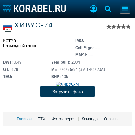
Список судов
ХИВУС-74
Тип судна
Добавить судно
RU
Добавить проект
Катер
Последние 100
IMO:
----
Разъездной катер
Call Sign:
----
Судостроение
Торговая площадка
MMSI:
----
Пульс
Доска объявлений
DWT:
0,49
Year built:
2004
Новости
Продажа флота
GT:
3,78
ME:
4Ч95,5/94 (ЗМЗ-409.20А)
Компании
Оборудование
TEU:
----
BHP:
105
Репутация
Изделия
Работа
Материалы
Загрузить фото
Крюинг
Услуги
Журнал
Реклама
Главная
ТТХ
Фотогалерея
Команда
Отзывы
Конференции
Флот