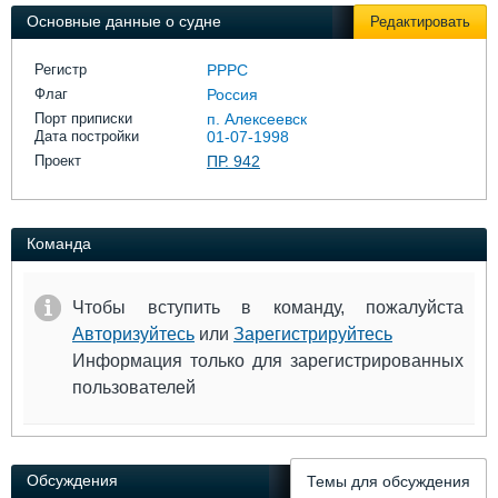
Выставки и семинары
Галерея флота
Основные данные о судне
Редактировать
Личности
Форум
Словарь
Отзывы
Регистр
РРРС
Все службы
Флаг
Россия
Порт приписки
п. Алексеевск
Дата постройки
01-07-1998
Проект
ПР. 942
Команда
Чтобы вступить в команду, пожалуйста
Авторизуйтесь
или
Зарегистрируйтесь
Информация только для зарегистрированных
пользователей
Обсуждения
Темы для обсуждения