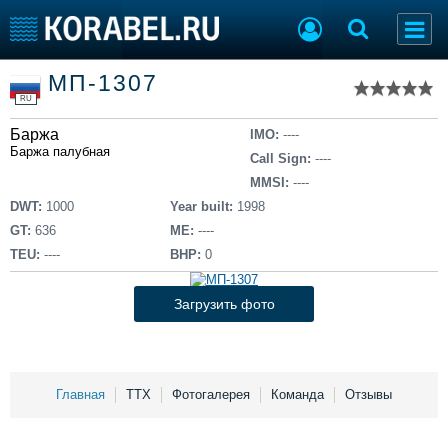
Список судов
МП-1307
Тип судна
Добавить судно
RU
Добавить проект
Баржа
Последние 100
IMO:
----
Баржа палубная
Call Sign:
----
Судостроение
Торговая площадка
MMSI:
----
Пульс
Доска объявлений
DWT:
1000
Year built:
1998
Новости
Продажа флота
GT:
636
ME:
----
Компании
Оборудование
TEU:
----
BHP:
0
Репутация
Изделия
Работа
Материалы
Загрузить фото
Крюинг
Услуги
Журнал
Реклама
Главная
ТТХ
Фотогалерея
Команда
Отзывы
Конференции
Флот