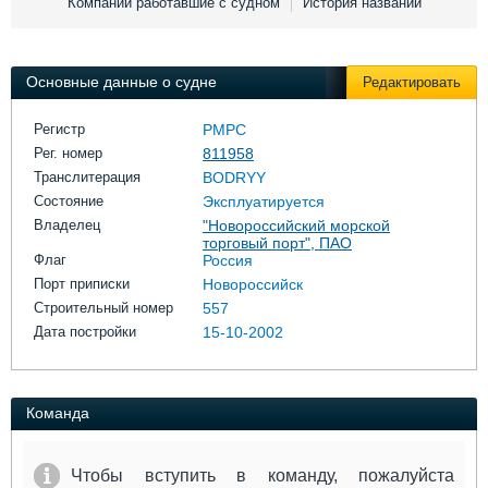
Компании работавшие с судном
История названий
Выставки и семинары
Галерея флота
Личности
Форум
Словарь
Отзывы
Основные данные о судне
Редактировать
Все службы
Регистр
РМРС
Рег. номер
811958
Транслитерация
BODRYY
Состояние
Эксплуатируется
Владелец
"Новороссийский морской
торговый порт", ПАО
Флаг
Россия
Порт приписки
Новороссийск
Строительный номер
557
Дата постройки
15-10-2002
Команда
Чтобы вступить в команду, пожалуйста