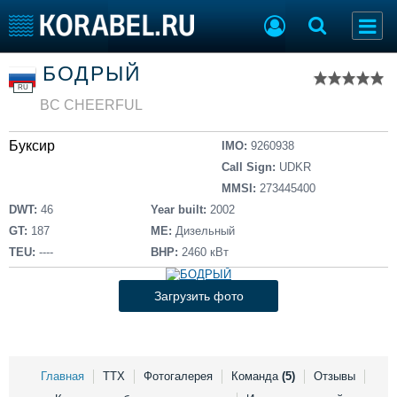
Список судов
БОДРЫЙ
Тип судна
Добавить судно
RU
Добавить проект
BC CHEERFUL
Последние 100
Буксир
IMO:
9260938
Судостроение
Торговая площадка
Call Sign:
UDKR
Пульс
Доска объявлений
MMSI:
273445400
Новости
Продажа флота
DWT:
46
Year built:
2002
Компании
Оборудование
GT:
187
ME:
Дизельный
Репутация
Изделия
TEU:
----
BHP:
2460 кВт
Работа
Материалы
Крюинг
Услуги
Загрузить фото
Журнал
Реклама
Главная
ТТХ
Фотогалерея
Команда
(5)
Отзывы
Конференции
Флот