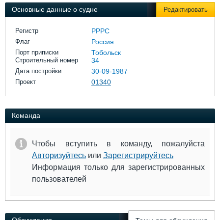
Выставки и семинары
Галерея флота
Основные данные о судне
Редактировать
Личности
Форум
Словарь
Отзывы
Регистр
РРРС
Все службы
Флаг
Россия
Порт приписки
Тобольск
Строительный номер
34
Дата постройки
30-09-1987
Проект
01340
Команда
Чтобы вступить в команду, пожалуйста
Авторизуйтесь
или
Зарегистрируйтесь
Информация только для зарегистрированных
пользователей