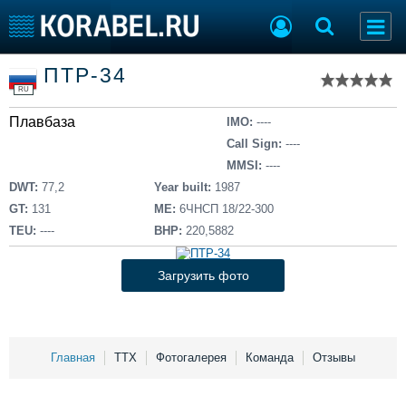
Список судов
ПТР-34
Тип судна
Добавить судно
RU
Добавить проект
Плавбаза
Последние 100
IMO:
----
Call Sign:
----
Судостроение
Торговая площадка
MMSI:
----
Пульс
Доска объявлений
DWT:
77,2
Year built:
1987
Новости
Продажа флота
GT:
131
ME:
6ЧНСП 18/22-300
Компании
Оборудование
TEU:
----
BHP:
220,5882
Репутация
Изделия
Работа
Материалы
Загрузить фото
Крюинг
Услуги
Журнал
Реклама
Главная
ТТХ
Фотогалерея
Команда
Отзывы
Конференции
Флот