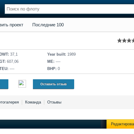
кт
Последние 100
вить проект
Последние 100
нции
Флот
и и семинары
Галерея флота
и
Форум
Отзывы
DWT:
37,1
Year built:
1989
Все службы
GT:
607,06
ME:
----
TEU:
----
BHP:
0
Оставить отзыв
тогалерея
Команда
Отзывы
Редактирова