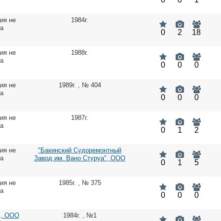
ия не
1984г.
на
0
2
18
ия не
1988г.
на
0
0
0
ия не
1989г.
,
№ 404
на
0
0
0
ия не
1987г.
на
0
1
2
ия не
"Бакинский Судоремонтный
на
Завод им. Вано Стуруа", ООО
0
1
5
ия не
1985г.
,
№ 375
на
0
0
0
, ООО
1984г.
,
№1