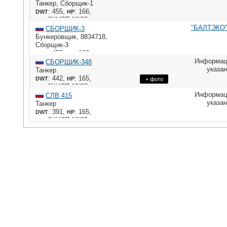
Танкер
,
Сборщик-1
: 455,
: 166,
DWT
HP
: 6ЧНСП 18/22
ME
"БАЛТЭКО"
СБОРЩИК-3
Бункеровщик
,
8834718
,
Сборщик-3
: 455,
: 166,
DWT
HP
: 6ЧНСП 18/22
Информац
ME
СБОРЩИК-348
указа
Танкер
: 442,
: 165,
DWT
HP
+ фото
: 6ЧНСП 18/22
ME
Информац
СЛВ 415
указа
Танкер
: 391,
: 165,
DWT
HP
: 6ЧНСП 18/22
ME