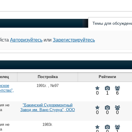
Темы для обсужден
уйста
Авторизуйтесь
или
Зарегистрируйтесь
елец
Постройка
Рейтинги
нское
1991г.
,
№97
нтство",
0
1
6
ия не
"Бакинский Судоремонтный
на
Завод им. Вано Стуруа", ООО
0
0
0
ия не
1983г.
на
0
0
1