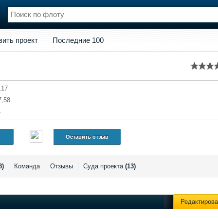
кт
Последние 100
вить проект
Последние 100
нции
Флот
и и семинары
Галерея флота
и
Форум
Отзывы
,17
Все службы
7,58
4
Оставить отзыв
8)
Команда
Отзывы
Суда проекта
(13)
Редактирова