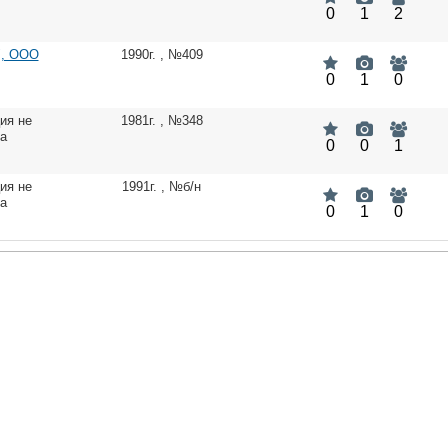
0
1
2
, ООО
1990г.
,
№409
0
1
0
ия не
1981г.
,
№348
на
0
0
1
ия не
1991г.
,
№б/н
на
0
1
0