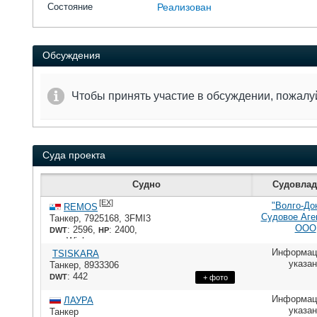
Состояние
Реализован
Обсуждения
Чтобы принять участие в обсуждении, пожал
Суда проекта
Судно
Судовлад
[EX]
"Волго-До
REMOS
Судовое Аге
Танкер
,
7925168
,
3FMI3
ООО
: 2596,
: 2400,
DWT
HP
: Wichman
ME
Информац
TSISKARA
указа
Танкер
,
8933306
: 442
DWT
+ фото
Информац
ЛАУРА
указа
Танкер