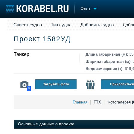
Флот
Список судов
Тип судна
Добавить судно
Добавить прое
Список судов
Тип судна
Добавить судно
Доба
Судостроение
Торговая площадка
Конфере
Проект 1582УД
Пульс
Доска объявлений
Выставк
Новости
Продажа флота
Личност
Компании
Танкер
Оборудование
Словарь
Длина габаритная (м):
35
Репутация
Изделия
Ширина габаритная (м):
Работа
Материалы
Водоизмещение (т):
619,
Крюинг
Услуги
Журнал
Загрузить фото
Прикрепиться
8
Реклама
Главная
ТТХ
Фотогалерея
(
Основные данные о проекте