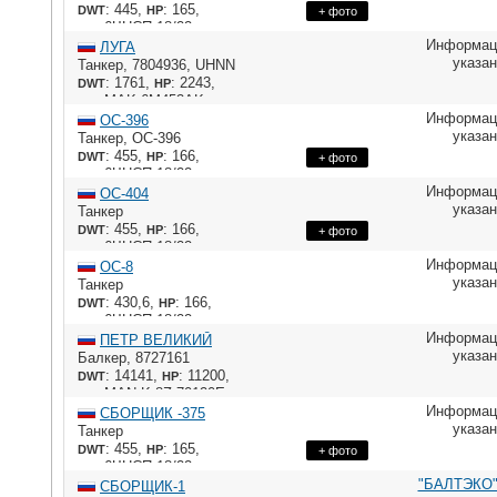
: 445,
: 165,
DWT
HP
+ фото
: 6ЧНСП 18/22
ME
Информац
ЛУГА
указа
Танкер
,
7804936
,
UHNN
: 1761,
: 2243,
DWT
HP
: MAK 6M453AK
ME
Информац
ОС-396
указа
Танкер
,
ОС-396
: 455,
: 166,
DWT
HP
+ фото
: 6ЧНСП 18/22
ME
Информац
ОС-404
указа
Танкер
: 455,
: 166,
DWT
HP
+ фото
: 6ЧНСП 18/22
ME
Информац
ОС-8
указа
Танкер
: 430,6,
: 166,
DWT
HP
: 6ЧНСП 18/22
ME
Информац
ПЕТР ВЕЛИКИЙ
указа
Балкер
,
8727161
: 14141,
: 11200,
DWT
HP
: MAN K 8Z 70120E
ME
Информац
СБОРЩИК -375
указа
Танкер
: 455,
: 165,
DWT
HP
+ фото
: 6ЧНСП 18/22
ME
"БАЛТЭКО"
СБОРЩИК-1