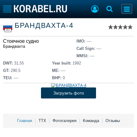
Список судов
БРАНДВАХТА-4
Тип судна
Добавить судно
RU
Добавить проект
Стоечное судно
Последние 100
IMO:
----
Брандвахта
Call Sign:
----
Судостроение
Торговая площадка
MMSI:
----
Пульс
Доска объявлений
DWT:
31,55
Year built:
1992
Новости
Продажа флота
GT:
290,5
ME:
----
Компании
Оборудование
TEU:
----
BHP:
0
Репутация
Изделия
Работа
Материалы
Загрузить фото
Крюинг
Услуги
Журнал
Реклама
Главная
ТТХ
Фотогалерея
Команда
Отзывы
Конференции
Флот