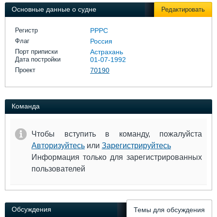
Выставки и семинары
Галерея флота
Основные данные о судне
Редактировать
Личности
Форум
Словарь
Отзывы
Регистр
РРРС
Все службы
Флаг
Россия
Порт приписки
Астрахань
Дата постройки
01-07-1992
Проект
70190
Команда
Чтобы вступить в команду, пожалуйста
Авторизуйтесь
или
Зарегистрируйтесь
Информация только для зарегистрированных
пользователей
Обсуждения
Темы для обсуждения