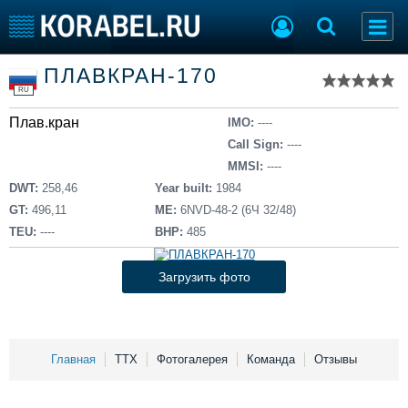
Список судов
ПЛАВКРАН-170
Тип судна
Добавить судно
RU
Добавить проект
Плав.кран
Последние 100
IMO:
----
Call Sign:
----
Судостроение
Торговая площадка
MMSI:
----
Пульс
Доска объявлений
DWT:
258,46
Year built:
1984
Новости
Продажа флота
GT:
496,11
ME:
6NVD-48-2 (6Ч 32/48)
Компании
Оборудование
TEU:
----
BHP:
485
Репутация
Изделия
Работа
Материалы
Загрузить фото
Крюинг
Услуги
Журнал
Реклама
Главная
ТТХ
Фотогалерея
Команда
Отзывы
Конференции
Флот