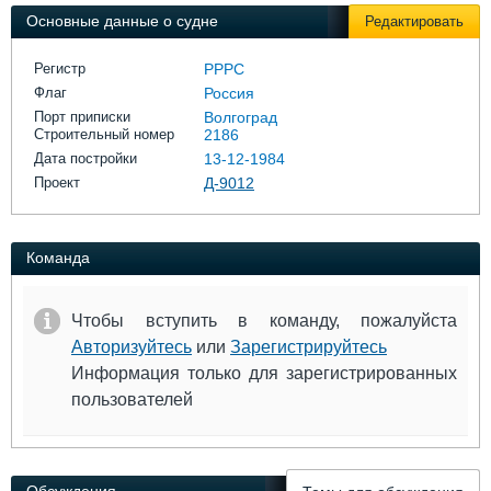
Выставки и семинары
Галерея флота
Основные данные о судне
Редактировать
Личности
Форум
Словарь
Отзывы
Регистр
РРРС
Все службы
Флаг
Россия
Порт приписки
Волгоград
Строительный номер
2186
Дата постройки
13-12-1984
Проект
Д-9012
Команда
Чтобы вступить в команду, пожалуйста
Авторизуйтесь
или
Зарегистрируйтесь
Информация только для зарегистрированных
пользователей