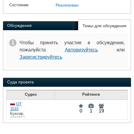
Выставки и семинары
Галерея флота
Состояние
Реализован
Личности
Форум
Словарь
Отзывы
Все службы
Обсуждения
Темы для обсуждения
Чтобы принять участие в обсуждении,
пожалуйста
Авторизуйтесь
или
Зарегистрируйтесь
Суда проекта
Судно
Рейтинги
OT
1515
0
1
19
Буксир
,
9090034
,
UAFF6
:
DWT
109,
:
HP