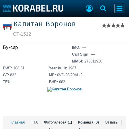
Список судов
Капитан Воронов
Тип судна
Добавить судно
RU
Добавить проект
ОТ-1512
Последние 100
Буксир
IMO:
----
Судостроение
Торговая площадка
Call Sign:
----
Пульс
Доска объявлений
MMSI:
273311920
Новости
Продажа флота
DWT:
108,51
Year built:
1987
Компании
Оборудование
GT:
832
ME:
6VD-26/20AL-2
Репутация
Изделия
TEU:
----
BHP:
662
Работа
Материалы
Крюинг
Услуги
Журнал
Реклама
Главная
ТТХ
Фотогалерея
(1)
Команда
(3)
Отзывы
Конференции
Флот