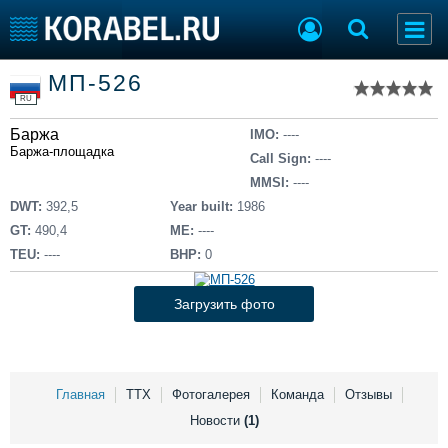
Список судов
МП-526
Тип судна
Добавить судно
RU
Добавить проект
Баржа
Последние 100
IMO:
----
Баржа-площадка
Call Sign:
----
Судостроение
Торговая площадка
MMSI:
----
Пульс
Доска объявлений
DWT:
392,5
Year built:
1986
Новости
Продажа флота
GT:
490,4
ME:
----
Компании
Оборудование
TEU:
----
BHP:
0
Репутация
Изделия
Работа
Материалы
Загрузить фото
Крюинг
Услуги
Журнал
Реклама
Главная
ТТХ
Фотогалерея
Команда
Отзывы
Новости
(1)
Конференции
Флот