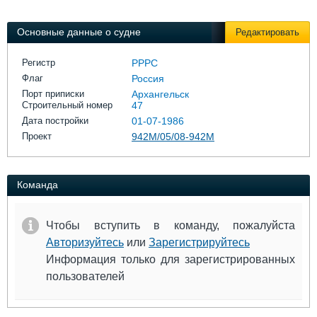
Выставки и семинары
Галерея флота
Личности
Форум
Основные данные о судне
Редактировать
Словарь
Отзывы
Все службы
Регистр
РРРС
Флаг
Россия
Порт приписки
Архангельск
Строительный номер
47
Дата постройки
01-07-1986
Проект
942М/05/08-942М
Команда
Чтобы вступить в команду, пожалуйста
Авторизуйтесь
или
Зарегистрируйтесь
Информация только для зарегистрированных
пользователей