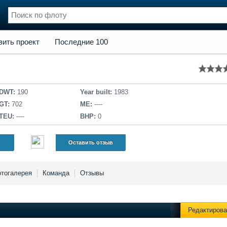
кт
Последние 100
вить проект
Последние 100
нции
Флот
и и семинары
Галерея флота
и
Форум
Отзывы
DWT:
190
Year built:
1983
Все службы
GT:
702
ME:
----
TEU:
----
BHP:
0
Оставить отзыв
тогалерея
Команда
Отзывы
Редактирова