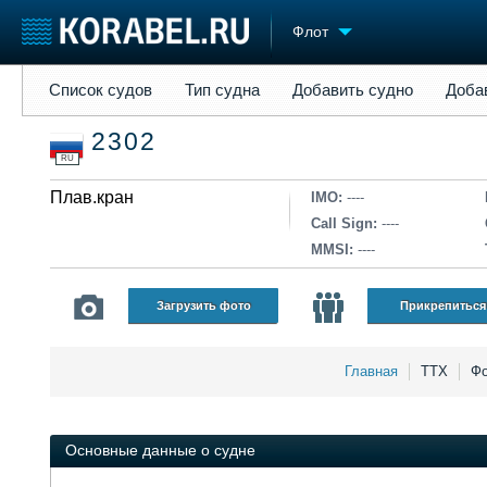
Флот
Список судов
Тип судна
Добавить судно
Добавить прое
Список судов
Тип судна
Добавить судно
Доба
Судостроение
Торговая площадка
Конфере
2302
Пульс
Доска объявлений
Выставк
RU
Новости
Продажа флота
Личност
Компании
Плав.кран
Оборудование
Словарь
IMO:
----
Репутация
Изделия
Call Sign:
----
Работа
Материалы
MMSI:
----
Крюинг
Услуги
Журнал
Загрузить фото
Прикрепиться
Реклама
Главная
ТТХ
Фо
Основные данные о судне