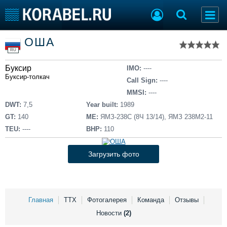
Список судов
ОША
Тип судна
Добавить судно
RU
Добавить проект
Буксир
Последние 100
IMO:
----
Буксир-толкач
Call Sign:
----
Судостроение
Торговая площадка
MMSI:
----
Пульс
Доска объявлений
DWT:
7,5
Year built:
1989
Новости
Продажа флота
GT:
140
ME:
ЯМЗ-238С (8Ч 13/14), ЯМЗ 238М2-11
Компании
Оборудование
TEU:
----
BHP:
110
Репутация
Изделия
Работа
Материалы
Загрузить фото
Крюинг
Услуги
Журнал
Реклама
Главная
ТТХ
Фотогалерея
Команда
Отзывы
Новости
(2)
Конференции
Флот