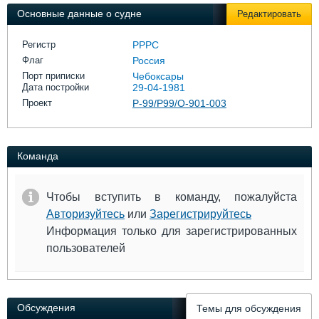
Выставки и семинары
Галерея флота
Основные данные о судне
Редактировать
Личности
Форум
Словарь
Отзывы
Регистр
РРРС
Все службы
Флаг
Россия
Порт приписки
Чебоксары
Дата постройки
29-04-1981
Проект
Р-99/Р99/О-901-003
Команда
Чтобы вступить в команду, пожалуйста
Авторизуйтесь
или
Зарегистрируйтесь
Информация только для зарегистрированных
пользователей
Обсуждения
Темы для обсуждения