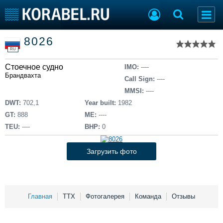
Список судов
8026
Тип судна
Добавить судно
RU
Добавить проект
Стоечное судно
Последние 100
IMO:
----
Брандвахта
Call Sign:
----
Судостроение
Торговая площадка
MMSI:
----
Пульс
Доска объявлений
DWT:
702,1
Year built:
1982
Новости
Продажа флота
GT:
888
ME:
----
Компании
Оборудование
TEU:
----
BHP:
0
Репутация
Изделия
Работа
Материалы
Загрузить фото
Крюинг
Услуги
Журнал
Реклама
Главная
ТТХ
Фотогалерея
Команда
Отзывы
Конференции
Флот