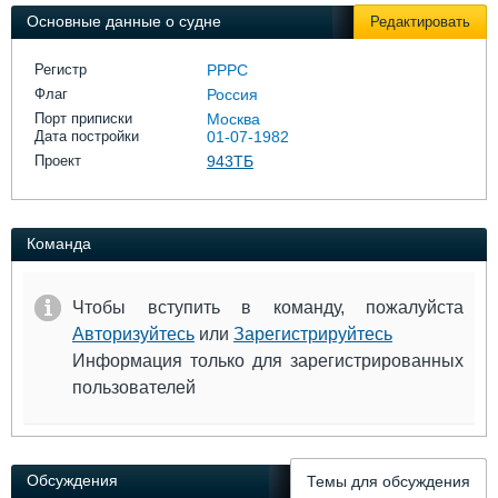
Выставки и семинары
Галерея флота
Основные данные о судне
Редактировать
Личности
Форум
Словарь
Отзывы
Регистр
РРРС
Все службы
Флаг
Россия
Порт приписки
Москва
Дата постройки
01-07-1982
Проект
943ТБ
Команда
Чтобы вступить в команду, пожалуйста
Авторизуйтесь
или
Зарегистрируйтесь
Информация только для зарегистрированных
пользователей
Обсуждения
Темы для обсуждения