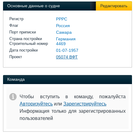
Выставки и семинары
Галерея флота
Основные данные о судне
Редактировать
Личности
Форум
Словарь
Отзывы
Регистр
РРРС
Все службы
Флаг
Россия
Порт приписки
Самара
Страна постройки
Германия
Строительный номер
4469
Дата постройки
01-07-1957
Проект
05074 ВФТ
Команда
Чтобы вступить в команду, пожалуйста
Авторизуйтесь
или
Зарегистрируйтесь
Информация только для зарегистрированных
пользователей