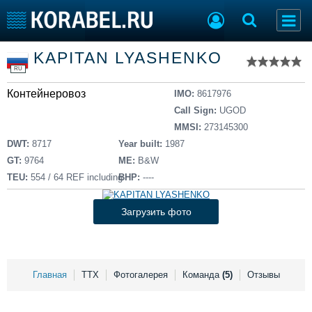
Список судов
KAPITAN LYASHENKO
Тип судна
Добавить судно
RU
Добавить проект
Контейнеровоз
Последние 100
IMO:
8617976
Call Sign:
UGOD
Судостроение
Торговая площадка
MMSI:
273145300
Пульс
Доска объявлений
DWT:
8717
Year built:
1987
Новости
Продажа флота
GT:
9764
ME:
B&W
Компании
Оборудование
TEU:
554 / 64 REF including
BHP:
----
Репутация
Изделия
Работа
Материалы
Загрузить фото
Крюинг
Услуги
Журнал
Реклама
Главная
ТТХ
Фотогалерея
Команда
(5)
Отзывы
Конференции
Флот