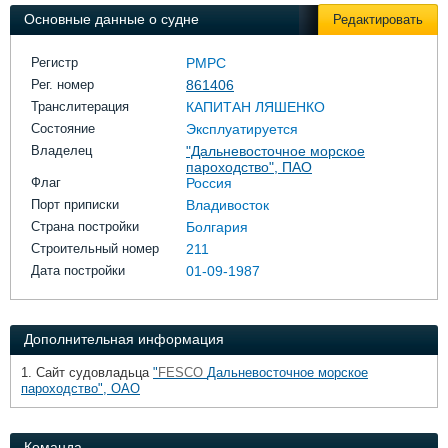
Выставки и семинары
Галерея флота
Основные данные о судне
Редактировать
Личности
Форум
Словарь
Отзывы
Регистр
РМРС
Все службы
Рег. номер
861406
Транслитерация
КАПИТАН ЛЯШЕНКО
Состояние
Эксплуатируется
Владелец
"Дальневосточное морское
пароходство", ПАО
Флаг
Россия
Порт приписки
Владивосток
Страна постройки
Болгария
Строительный номер
211
Дата постройки
01-09-1987
Дополнительная информация
1. Сайт судовладьца
"
FESCO
Дальневосточное морское
пароходство", ОАО
Команда