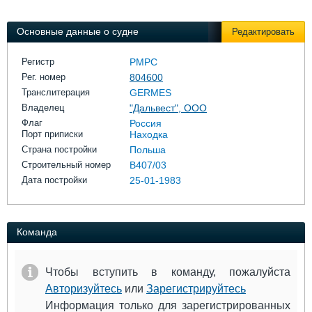
Выставки и семинары
Галерея флота
Личности
Форум
Основные данные о судне
Редактировать
Словарь
Отзывы
Все службы
Регистр
РМРС
Рег. номер
804600
Транслитерация
GERMES
Владелец
"Дальвест", ООО
Флаг
Россия
Порт приписки
Находка
Страна постройки
Польша
Строительный номер
В407/03
Дата постройки
25-01-1983
Команда
Чтобы вступить в команду, пожалуйста
Авторизуйтесь
или
Зарегистрируйтесь
Информация только для зарегистрированных