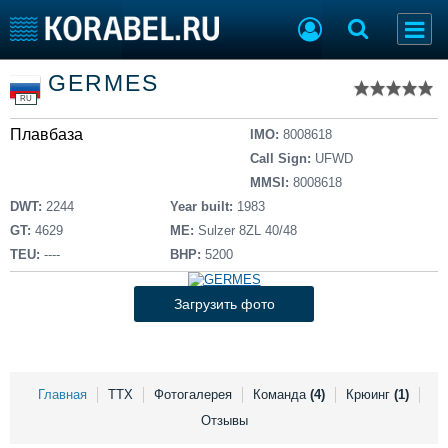
Список судов
GERMES
Тип судна
Добавить судно
RU
Добавить проект
Плавбаза
Последние 100
IMO:
8008618
Call Sign:
UFWD
Судостроение
Торговая площадка
MMSI:
8008618
Пульс
Доска объявлений
DWT:
2244
Year built:
1983
Новости
Продажа флота
GT:
4629
ME:
Sulzer 8ZL 40/48
Компании
Оборудование
TEU:
----
BHP:
5200
Репутация
Изделия
Работа
Материалы
Загрузить фото
Крюинг
Услуги
Журнал
Реклама
Главная
ТТХ
Фотогалерея
Команда
(4)
Крюинг
(1)
Отзывы
Конференции
Флот