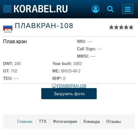
Список судов
ПЛАВКРАН-108
Тип судна
Добавить судно
RU
Добавить проект
Плав.кран
Последние 100
IMO:
----
Call Sign:
----
Судостроение
Торговая площадка
MMSI:
----
Пульс
Доска объявлений
DWT:
190
Year built:
1983
Новости
Продажа флота
GT:
702
ME:
6NVD-48-2
Компании
Оборудование
TEU:
----
BHP:
0
Репутация
Изделия
Работа
Материалы
Загрузить фото
Крюинг
Услуги
Журнал
Реклама
Главная
ТТХ
Фотогалерея
Команда
Отзывы
Конференции
Флот