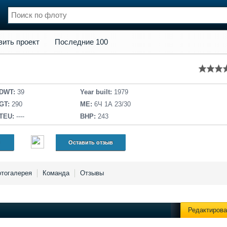
кт
Последние 100
вить проект
Последние 100
нции
Флот
и и семинары
Галерея флота
и
Форум
Отзывы
DWT:
39
Year built:
1979
Все службы
GT:
290
ME:
6Ч 1А 23/30
TEU:
----
BHP:
243
Оставить отзыв
тогалерея
Команда
Отзывы
Редактирова