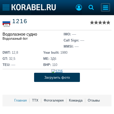
Список судов
1216
Тип судна
Добавить судно
RU
Добавить проект
Водолазное судно
Последние 100
IMO:
----
Водолазный бот
Call Sign:
----
Судостроение
Торговая площадка
MMSI:
----
Пульс
Доска объявлений
DWT:
12,8
Year built:
1980
Новости
Продажа флота
GT:
32,5
ME:
3Д6
Компании
Оборудование
TEU:
----
BHP:
110
Репутация
Изделия
Работа
Материалы
Загрузить фото
Крюинг
Услуги
Журнал
Реклама
Главная
ТТХ
Фотогалерея
Команда
Отзывы
Конференции
Флот