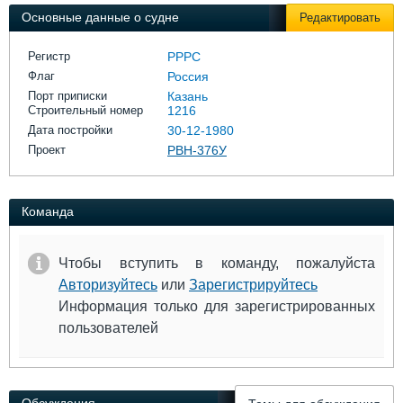
Выставки и семинары
Галерея флота
Основные данные о судне
Редактировать
Личности
Форум
Словарь
Отзывы
Регистр
РРРС
Все службы
Флаг
Россия
Порт приписки
Казань
Строительный номер
1216
Дата постройки
30-12-1980
Проект
РВН-376У
Команда
Чтобы вступить в команду, пожалуйста
Авторизуйтесь
или
Зарегистрируйтесь
Информация только для зарегистрированных
пользователей