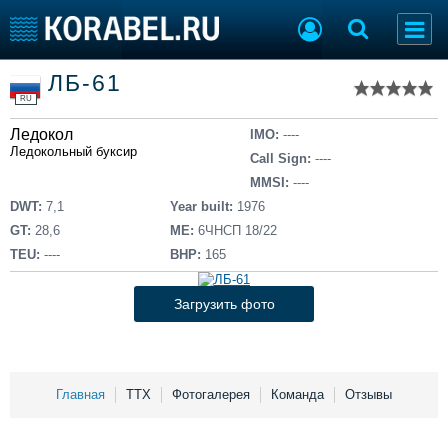
Список судов
ЛБ-61
Тип судна
Добавить судно
RU
Добавить проект
Ледокол
Последние 100
IMO:
----
Ледокольный буксир
Call Sign:
----
Судостроение
Торговая площадка
MMSI:
----
Пульс
Доска объявлений
DWT:
7,1
Year built:
1976
Новости
Продажа флота
GT:
28,6
ME:
6ЧНСП 18/22
Компании
Оборудование
TEU:
----
BHP:
165
Репутация
Изделия
Работа
Материалы
Загрузить фото
Крюинг
Услуги
Журнал
Реклама
Главная
ТТХ
Фотогалерея
Команда
Отзывы
Конференции
Флот