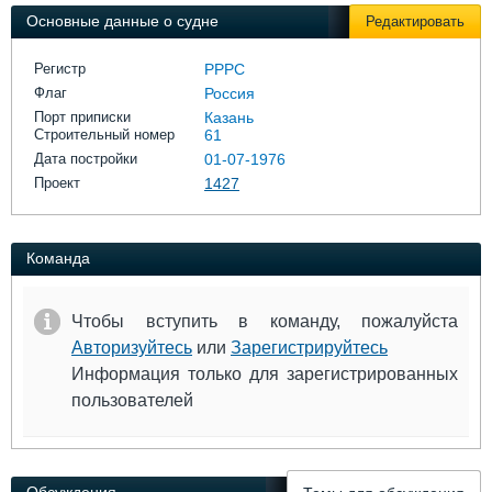
Выставки и семинары
Галерея флота
Основные данные о судне
Редактировать
Личности
Форум
Словарь
Отзывы
Регистр
РРРС
Все службы
Флаг
Россия
Порт приписки
Казань
Строительный номер
61
Дата постройки
01-07-1976
Проект
1427
Команда
Чтобы вступить в команду, пожалуйста
Авторизуйтесь
или
Зарегистрируйтесь
Информация только для зарегистрированных
пользователей