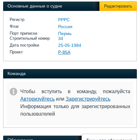
Выставки и семинары
Галерея флота
Основные данные о судне
Редактировать
Личности
Форум
Словарь
Отзывы
Регистр
РРРС
Все службы
Флаг
Россия
Порт приписки
Пермь
Строительный номер
34
Дата постройки
25-05-1984
Проект
Р-85А
Команда
Чтобы вступить в команду, пожалуйста
Авторизуйтесь
или
Зарегистрируйтесь
Информация только для зарегистрированных
пользователей