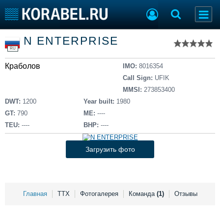
Список судов
N ENTERPRISE
Тип судна
Добавить судно
RU
Добавить проект
Краболов
Последние 100
IMO:
8016354
Call Sign:
UFIK
Судостроение
Торговая площадка
MMSI:
273853400
Пульс
Доска объявлений
DWT:
1200
Year built:
1980
Новости
Продажа флота
GT:
790
ME:
----
Компании
Оборудование
TEU:
----
BHP:
----
Репутация
Изделия
Работа
Материалы
Загрузить фото
Крюинг
Услуги
Журнал
Реклама
Главная
ТТХ
Фотогалерея
Команда
(1)
Отзывы
Конференции
Флот