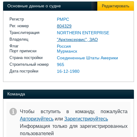
Выставки и семинары
Галерея флота
Основные данные о судне
Редактировать
Личности
Форум
Словарь
Отзывы
Регистр
РМРС
Все службы
Рег. номер
804329
Транслитерация
NORTHERN ENTERPRISE
Владелец
"Арктиксервис", ЗАО
Флаг
Россия
Порт приписки
Мурманск
Страна постройки
Соединенные Штаты Америки
Строительный номер
965
Дата постройки
16-12-1980
Команда
Чтобы вступить в команду, пожалуйста
Авторизуйтесь
или
Зарегистрируйтесь
Информация только для зарегистрированных
пользователей