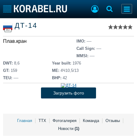
Список судов
ДТ-14
Тип судна
Добавить судно
RU
Добавить проект
Плав.кран
Последние 100
IMO:
----
Call Sign:
----
Судостроение
Торговая площадка
MMSI:
----
Пульс
Доска объявлений
DWT:
8,6
Year built:
1976
Новости
Продажа флота
GT:
159
ME:
4Ч10,5/13
Компании
Оборудование
TEU:
----
BHP:
42
Репутация
Изделия
Работа
Материалы
Загрузить фото
Крюинг
Услуги
Журнал
Реклама
Главная
ТТХ
Фотогалерея
Команда
Отзывы
Новости
(1)
Конференции
Флот