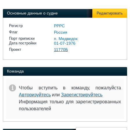
Выставки и семинары
Галерея флота
Личности
Форум
Основные данные о судне
Редактировать
Словарь
Отзывы
Все службы
Регистр
РРРС
Флаг
Россия
Порт приписки
п. Медведок
Дата постройки
01-07-1976
Проект
11770Б
Команда
Чтобы вступить в команду, пожалуйста
Авторизуйтесь
или
Зарегистрируйтесь
Информация только для зарегистрированных
пользователей