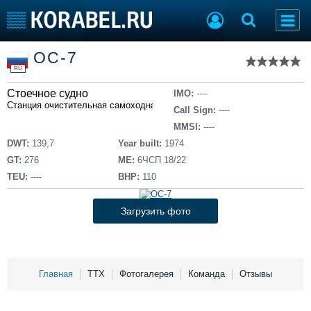
Список судов
ОС-7
Тип судна
Добавить судно
RU
Добавить проект
Стоечное судно
Последние 100
IMO:
----
Станция очистительная самоходная
Call Sign:
----
Судостроение
Торговая площадка
MMSI:
----
Пульс
Доска объявлений
DWT:
139,7
Year built:
1974
Новости
Продажа флота
GT:
276
ME:
6ЧСП 18/22
Компании
Оборудование
TEU:
----
BHP:
110
Репутация
Изделия
Работа
Материалы
Загрузить фото
Крюинг
Услуги
Журнал
Реклама
Главная
ТТХ
Фотогалерея
Команда
Отзывы
Конференции
Флот