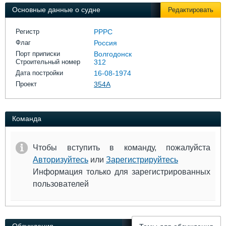
Выставки и семинары
Галерея флота
Основные данные о судне
Редактировать
Личности
Форум
Словарь
Отзывы
Регистр
РРРС
Все службы
Флаг
Россия
Порт приписки
Волгодонск
Строительный номер
312
Дата постройки
16-08-1974
Проект
354А
Команда
Чтобы вступить в команду, пожалуйста
Авторизуйтесь
или
Зарегистрируйтесь
Информация только для зарегистрированных
пользователей