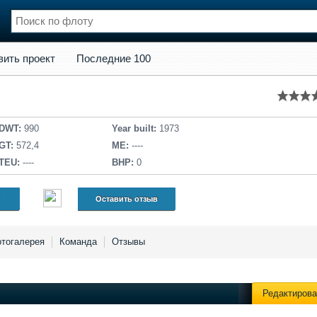
кт
Последние 100
вить проект
Последние 100
нции
Флот
и и семинары
Галерея флота
и
Форум
Отзывы
DWT:
990
Year built:
1973
Все службы
GT:
572,4
ME:
----
TEU:
----
BHP:
0
Оставить отзыв
тогалерея
Команда
Отзывы
Редактирова