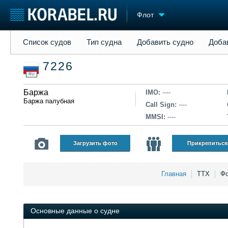
Флот
Список судов
Тип судна
Добавить судно
Добавить прое
Список судов
Тип судна
Добавить судно
Доба
Судостроение
Торговая площадка
Конфере
7226
Пульс
Доска объявлений
Выставк
RU
Новости
Продажа флота
Личност
Компании
Баржа
Оборудование
Словарь
IMO:
----
Баржа палубная
Репутация
Изделия
Call Sign:
----
Работа
Материалы
MMSI:
----
Крюинг
Услуги
Журнал
Загрузить фото
Прикрепиться
Реклама
Главная
ТТХ
Фо
Основные данные о судне