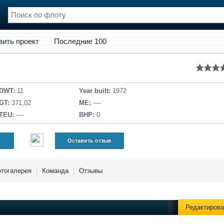
кт
Последние 100
вить проект
Последние 100
нции
Флот
и и семинары
Галерея флота
и
Форум
Отзывы
DWT:
11
Year built:
1972
Все службы
GT:
371,02
ME:
----
TEU:
----
BHP:
0
Оставить отзыв
тогалерея
Команда
Отзывы
Редактирова