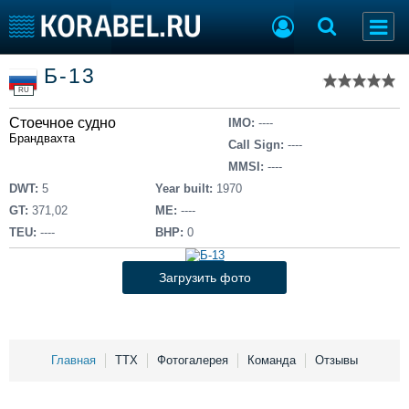
Список судов
Б-13
Тип судна
Добавить судно
RU
Добавить проект
Стоечное судно
Последние 100
IMO:
----
Брандвахта
Call Sign:
----
Судостроение
Торговая площадка
MMSI:
----
Пульс
Доска объявлений
DWT:
5
Year built:
1970
Новости
Продажа флота
GT:
371,02
ME:
----
Компании
Оборудование
TEU:
----
BHP:
0
Репутация
Изделия
Работа
Материалы
Загрузить фото
Крюинг
Услуги
Журнал
Реклама
Главная
ТТХ
Фотогалерея
Команда
Отзывы
Конференции
Флот