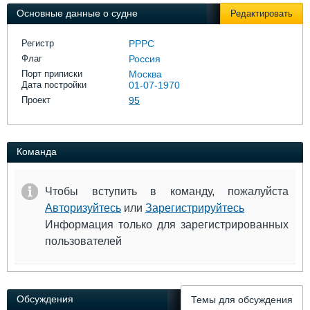
Выставки и семинары
Галерея флота
Основные данные о судне
Редактировать
Личности
Форум
Словарь
Отзывы
Регистр
РРРС
Все службы
Флаг
Россия
Порт приписки
Москва
Дата постройки
01-07-1970
Проект
95
Команда
Чтобы вступить в команду, пожалуйста
Авторизуйтесь
или
Зарегистрируйтесь
Информация только для зарегистрированных
пользователей
Обсуждения
Темы для обсуждения