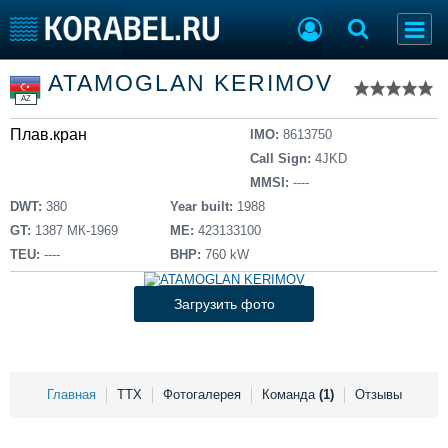
Список судов
ATAMOGLAN KERIMOV
Тип судна
Добавить судно
AZ
Добавить проект
Плав.кран
Последние 100
IMO:
8613750
Call Sign:
4JKD
Судостроение
Торговая площадка
MMSI:
----
Пульс
Доска объявлений
DWT:
380
Year built:
1988
Новости
Продажа флота
GT:
1387 МК-1969
ME:
423133100
Компании
Оборудование
TEU:
----
BHP:
760 kW
Репутация
Изделия
Работа
Материалы
Загрузить фото
Крюинг
Услуги
Журнал
Реклама
Главная
ТТХ
Фотогалерея
Команда
(1)
Отзывы
Конференции
Флот