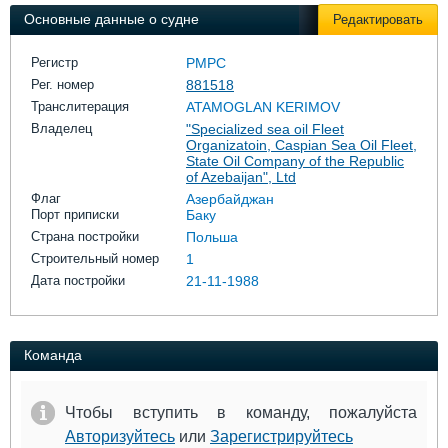
Выставки и семинары
Галерея флота
Основные данные о судне
Редактировать
Личности
Форум
Словарь
Отзывы
Регистр
РМРС
Все службы
Рег. номер
881518
Транслитерация
ATAMOGLAN KERIMOV
Владелец
"Specialized sea oil Fleet
Organizatoin, Caspian Sea Oil Fleet,
State Oil Company of the Republic
of Azebaijan", Ltd
Флаг
Азербайджан
Порт приписки
Баку
Страна постройки
Польша
Строительный номер
1
Дата постройки
21-11-1988
Команда
Чтобы вступить в команду, пожалуйста
Авторизуйтесь
или
Зарегистрируйтесь