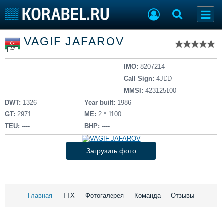
Список судов
VAGIF JAFAROV
Тип судна
Добавить судно
AZ
Добавить проект
Последние 100
IMO:
8207214
Call Sign:
4JDD
Судостроение
Торговая площадка
MMSI:
423125100
Пульс
Доска объявлений
DWT:
1326
Year built:
1986
Новости
Продажа флота
GT:
2971
ME:
2 * 1100
Компании
Оборудование
TEU:
----
BHP:
----
Репутация
Изделия
Работа
Материалы
Загрузить фото
Крюинг
Услуги
Журнал
Реклама
Главная
ТТХ
Фотогалерея
Команда
Отзывы
Конференции
Флот