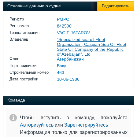
Выставки и семинары
Галерея флота
Основные данные о судне
Редактировать
Личности
Форум
Словарь
Отзывы
Регистр
РМРС
Все службы
Рег. номер
842590
Транслитерация
VAGIF JAFAROV
Владелец
"Specialized sea oil Fleet
Organizatoin, Caspian Sea Oil Fleet,
State Oil Company of the Republic
of Azebaijan", Ltd
Флаг
Азербайджан
Порт приписки
Баку
Строительный номер
463
Дата постройки
30-06-1986
Команда
Чтобы вступить в команду, пожалуйста
Авторизуйтесь
или
Зарегистрируйтесь
Информация только для зарегистрированных