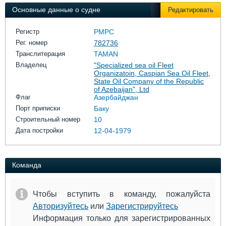
Выставки и семинары
Галерея флота
Основные данные о судне
Редактировать
Личности
Форум
Словарь
Отзывы
Регистр
РМРС
Все службы
Рег. номер
782736
Транслитерация
TAMAN
Владелец
"Specialized sea oil Fleet
Organizatoin, Caspian Sea Oil Fleet,
State Oil Company of the Republic
of Azebaijan", Ltd
Флаг
Азербайджан
Порт приписки
Баку
Строительный номер
10
Дата постройки
12-04-1979
Команда
Чтобы вступить в команду, пожалуйста
Авторизуйтесь
или
Зарегистрируйтесь
Информация только для зарегистрированных