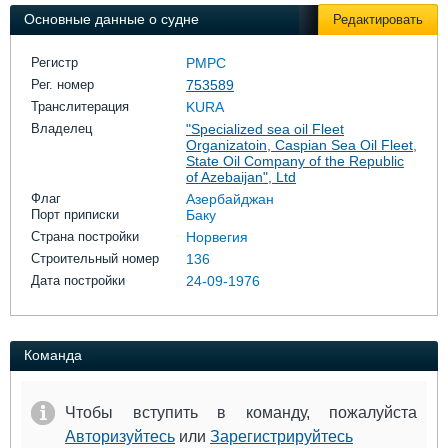
Выставки и семинары
Галерея флота
Основные данные о судне
Редактировать
Личности
Форум
Словарь
Отзывы
Регистр
РМРС
Все службы
Рег. номер
753589
Транслитерация
KURA
Владелец
"Specialized sea oil Fleet
Organizatoin, Caspian Sea Oil Fleet,
State Oil Company of the Republic
of Azebaijan", Ltd
Флаг
Азербайджан
Порт приписки
Баку
Страна постройки
Норвегия
Строительный номер
136
Дата постройки
24-09-1976
Команда
Чтобы вступить в команду, пожалуйста
Авторизуйтесь
или
Зарегистрируйтесь