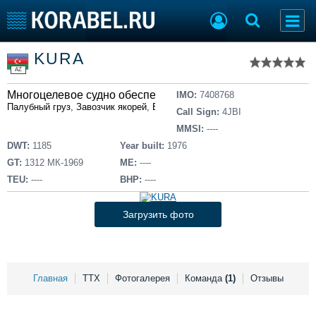
Список судов
KURA
Тип судна
Добавить судно
AZ
Добавить проект
Многоцелевое судно обеспечения
Последние 100
IMO:
7408768
Палубный груз
,
Завозчик якорей
,
Буксир
Call Sign:
4JBI
Судостроение
Торговая площадка
MMSI:
----
Пульс
Доска объявлений
DWT:
1185
Year built:
1976
Новости
Продажа флота
GT:
1312 МК-1969
ME:
----
Компании
Оборудование
TEU:
----
BHP:
----
Репутация
Изделия
Работа
Материалы
Загрузить фото
Крюинг
Услуги
Журнал
Реклама
Главная
ТТХ
Фотогалерея
Команда
(1)
Отзывы
Конференции
Флот