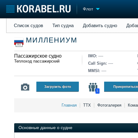
Флот
Список судов
Тип судна
Добавить судно
Добавить прое
Список судов
Тип судна
Добавить судно
Доба
Судостроение
Торговая площадка
Конфере
МИЛЛЕНИУМ
Пульс
Доска объявлений
Выставк
RU
Новости
Продажа флота
Личност
Компании
Пассажирское судно
Оборудование
Словарь
IMO:
----
Теплоход пассажирский
Репутация
Изделия
Call Sign:
----
Работа
Материалы
MMSI:
----
Крюинг
Услуги
Журнал
Загрузить фото
Прикрепиться
1
Реклама
Главная
ТТХ
Фотогалерея
Кома
Основные данные о судне