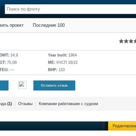
кт
Последние 100
вить проект
Последние 100
нции
Флот
и и семинары
Галерея флота
и
Форум
Отзывы
DWT:
14,9
Year built:
1964
Все службы
GT:
75,08
ME:
6ЧСП 18/22
TEU:
----
BHP:
110
Оставить отзыв
нда
(1)
Отзывы
Компании работавшие с судном
Редактирова