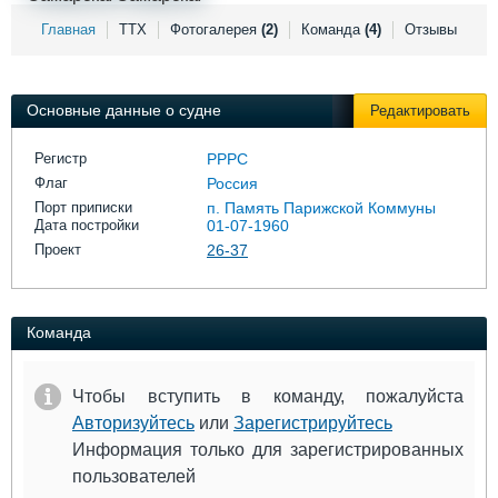
Выставки и семинары
Галерея флота
Главная
ТТХ
Фотогалерея
(2)
Команда
(4)
Отзывы
Личности
Форум
Словарь
Отзывы
Все службы
Основные данные о судне
Редактировать
Регистр
РРРС
Флаг
Россия
Порт приписки
п. Память Парижской Коммуны
Дата постройки
01-07-1960
Проект
26-37
Команда
Чтобы вступить в команду, пожалуйста
Авторизуйтесь
или
Зарегистрируйтесь
Информация только для зарегистрированных
пользователей