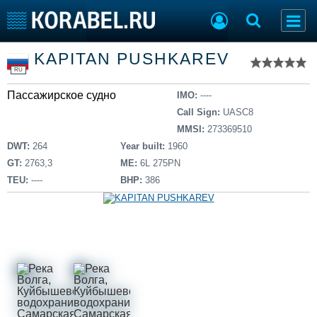
Список судов
KAPITAN PUSHKAREV
Тип судна
Добавить судно
RU
Добавить проект
Пассажирское судно
Последние 100
IMO:
----
Call Sign:
UASC8
Судостроение
Торговая площадка
MMSI:
273369510
Пульс
Доска объявлений
DWT:
264
Year built:
1960
Новости
Продажа флота
GT:
2763,3
ME:
6L 275PN
Компании
Оборудование
TEU:
----
BHP:
386
Репутация
Изделия
Работа
Материалы
Крюинг
Услуги
Журнал
Реклама
Конференции
Флот