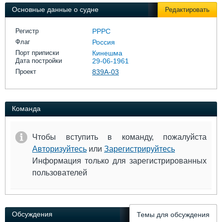
Выставки и семинары
Галерея флота
Основные данные о судне
Редактировать
Личности
Форум
Словарь
Отзывы
Регистр
РРРС
Все службы
Флаг
Россия
Порт приписки
Кинешма
Дата постройки
29-06-1961
Проект
839А-03
Команда
Чтобы вступить в команду, пожалуйста
Авторизуйтесь
или
Зарегистрируйтесь
Информация только для зарегистрированных
пользователей
Обсуждения
Темы для обсуждения