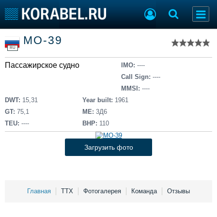
Список судов
МО-39
Тип судна
Добавить судно
RU
Добавить проект
Пассажирское судно
Последние 100
IMO:
----
Call Sign:
----
Судостроение
Торговая площадка
MMSI:
----
Пульс
Доска объявлений
DWT:
15,31
Year built:
1961
Новости
Продажа флота
GT:
75,1
ME:
3Д6
Компании
Оборудование
TEU:
----
BHP:
110
Репутация
Изделия
Работа
Материалы
Загрузить фото
Крюинг
Услуги
Журнал
Реклама
Главная
ТТХ
Фотогалерея
Команда
Отзывы
Конференции
Флот