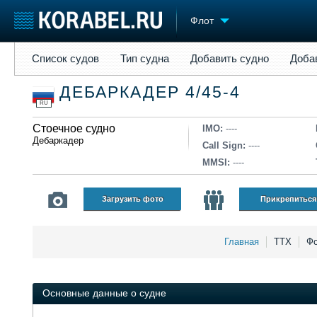
Флот
Список судов
Тип судна
Добавить судно
Добавить прое
Список судов
Тип судна
Добавить судно
Доба
Судостроение
Торговая площадка
Конфере
ДЕБАРКАДЕР 4/45-4
Пульс
Доска объявлений
Выставк
RU
Новости
Продажа флота
Личност
Компании
Стоечное судно
Оборудование
Словарь
IMO:
----
Дебаркадер
Репутация
Изделия
Call Sign:
----
Работа
Материалы
MMSI:
----
Крюинг
Услуги
Журнал
Загрузить фото
Прикрепиться
Реклама
Главная
ТТХ
Фо
Основные данные о судне