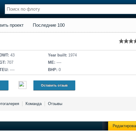
кт
Последние 100
вить проект
Последние 100
нции
Флот
и и семинары
Галерея флота
и
Форум
Отзывы
DWT:
43
Year built:
1974
Все службы
GT:
707
ME:
----
TEU:
----
BHP:
0
Оставить отзыв
тогалерея
Команда
Отзывы
Редактирова