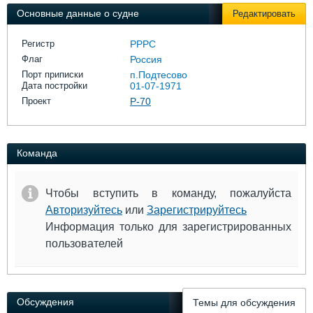
Выставки и семинары
Галерея флота
Основные данные о судне
Редактировать
Личности
Форум
Словарь
Отзывы
Регистр
РРРС
Все службы
Флаг
Россия
Порт приписки
п.Подтесово
Дата постройки
01-07-1971
Проект
Р-70
Команда
Чтобы вступить в команду, пожалуйста
Авторизуйтесь
или
Зарегистрируйтесь
Информация только для зарегистрированных
пользователей
Обсуждения
Темы для обсуждения