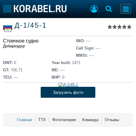
Список судов
Д-1/45-1
Тип судна
Добавить судно
RU
Добавить проект
Стоечное судно
Последние 100
IMO:
----
Дебаркадер
Call Sign:
----
Судостроение
Торговая площадка
MMSI:
----
Пульс
Доска объявлений
DWT:
0
Year built:
1971
Новости
Продажа флота
GT:
706,71
ME:
----
Компании
Оборудование
TEU:
----
BHP:
0
Репутация
Изделия
Работа
Материалы
Загрузить фото
Крюинг
Услуги
Журнал
Реклама
Главная
ТТХ
Фотогалерея
Команда
Отзывы
Конференции
Флот