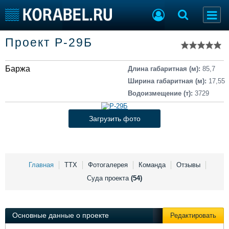
Список судов
Проект Р-29Б
Тип судна
Добавить судно
Добавить проект
Баржа
Последние 100
Длина габаритная (м):
85,7
Ширина габаритная (м):
17,55
Судостроение
Торговая площадка
Водоизмещение (т):
3729
Пульс
Доска объявлений
Новости
Продажа флота
Загрузить фото
Компании
Оборудование
Репутация
Изделия
Работа
Материалы
Крюинг
Услуги
Главная
ТТХ
Фотогалерея
Команда
Отзывы
Журнал
Суда проекта
(54)
Реклама
Основные данные о проекте
Редактировать
Конференции
Флот