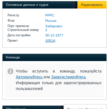
Выставки и семинары
Галерея флота
Основные данные о судне
Редактировать
Личности
Форум
Словарь
Отзывы
Регистр
РРРС
Все службы
Флаг
Россия
Порт приписки
Хабаровск
Строительный номер
2
Дата постройки
30-12-1977
Проект
1051А
Команда
Чтобы вступить в команду, пожалуйста
Авторизуйтесь
или
Зарегистрируйтесь
Информация только для зарегистрированных
пользователей