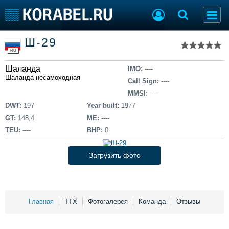
Список судов
Ш-29
Тип судна
Добавить судно
RU
Добавить проект
Шаланда
Последние 100
IMO:
----
Шаланда несамоходная
Call Sign:
----
Судостроение
Торговая площадка
MMSI:
----
Пульс
Доска объявлений
DWT:
197
Year built:
1977
Новости
Продажа флота
GT:
148,4
ME:
----
Компании
Оборудование
TEU:
----
BHP:
0
Репутация
Изделия
Работа
Материалы
Загрузить фото
Крюинг
Услуги
Журнал
Реклама
Главная
ТТХ
Фотогалерея
Команда
Отзывы
Конференции
Флот