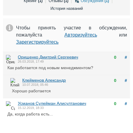
Крюинг
(1)
Отзывы
(1)
Обсуждения
(1)
Выставки и семинары
Галерея флота
История названий
Личности
Форум
Словарь
Отзывы
Все службы
Чтобы принять участие в обсуждении,
пожалуйста
Авторизуйтесь
или
Зарегистрируйтесь
Орищенко Дмитрий Сергеевич
0
#
26.03.2018, 17:49
Как работается под новым менеджментом?
Клейменов Александр
0
#
10.07.2018, 05:46
Хорошо работается
Усманов Сулейман Алисултанович
0
#
15.12.2019, 18:33
Да, когда работа есть...