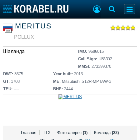
Список судов
MERITUS
Тип судна
Добавить судно
RU
Добавить проект
POLLUX
Последние 100
Шаланда
IMO:
9686015
Судостроение
Торговая площадка
Call Sign:
UBVO2
Пульс
Доска объявлений
MMSI:
273399370
Новости
Продажа флота
DWT:
3675
Year built:
2013
Компании
Оборудование
GT:
1708
ME:
Mitsubishi S12R-MPTAW-3
Репутация
Изделия
TEU:
----
BHP:
2444
Работа
Материалы
Крюинг
Услуги
Журнал
Реклама
Главная
ТТХ
Фотогалерея
(1)
Команда
(22)
Конференции
Флот