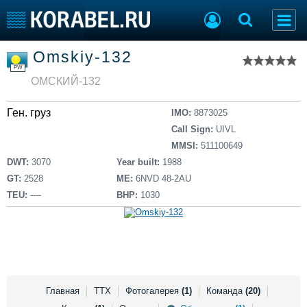
Список судов
Omskiy-132
Тип судна
Добавить судно
PW
Добавить проект
ОМСКИЙ-132
Последние 100
Ген. груз
IMO:
8873025
Судостроение
Торговая площадка
Call Sign:
UIVL
Пульс
Доска объявлений
MMSI:
511100649
Новости
Продажа флота
DWT:
3070
Year built:
1988
Компании
Оборудование
GT:
2528
ME:
6NVD 48-2AU
Репутация
Изделия
TEU:
----
BHP:
1030
Работа
Материалы
Крюинг
Услуги
Журнал
Реклама
Главная
ТТХ
Фотогалерея
(1)
Команда
(20)
Конференции
Флот